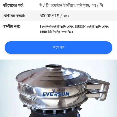
ভ্রমণ
পরিশোধের শর্ত:
টি / টি, ওয়েস্টার্ন ইউনিয়ন, মানিগ্রাম, এল / সি
যোগানের ক্ষমতা:
5000SETS / বছর
মান
লক্ষণীয় করা:
,
,
3 কেডব্লিউ রোটারি স্ক্রিনিং মেশিন
SUS304 রোটারি স্ক্রিনিং মেশিন
নিয়ন্ত্রণ
1660 মিমি বিজ্ঞপ্তি কম্পন স্ক্রিন
যোগাযোগ
ভালো দাম
করুন
উদ্ধৃতির
জন্য
আবেদন
সাইটম্যাপ