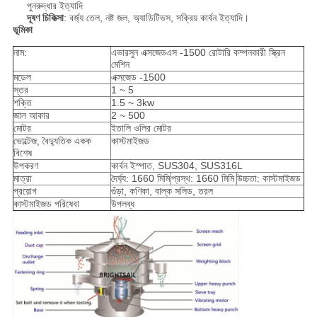
পুনরুদ্ধার ইত্যাদি
দূষণ চিকিত্সা
: বর্জ্য তেল, নষ্ট জল, অ্যাডিটিভস, সক্রিয় কার্বন ইত্যাদি।
ভূমিকা
নাম:
এভারসুন এক্সজেডএস -1500 রোটারি কম্পনকারী স্ক্রিন
মেশিন
মডেল
এক্সজেড -1500
স্তর
1 ~ 5
শক্তি
1.5 ~ 3kw
জাল আকার
2 ~ 500
মোটর
ইতালি ওলির মোটর
ভোল্টেজ, বৈদ্যুতিক একক
কাস্টমাইজড
বিশেষ
উপকরণ
কার্বন ইস্পাত, SUS304, SUS316L
মাত্রা
দৈর্ঘ্য: 1660 মিমি
প্রস্থ: 1660 মিমি
উচ্চতা: কাস্টমাইজড
প্রয়োগ
গুঁড়া, কণিকা, বাল্ক সলিড, তরল
কাস্টমাইজড পরিষেবা
উপলব্ধ