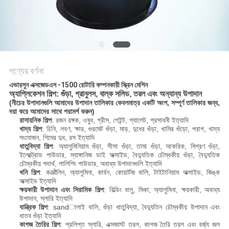
গোপনীয়তা
নীতি
পণ্যের বর্ণনা
এভারসুন এক্সজেডএস -1500 রোটারি কম্পনকারী স্ক্রিন মেশিন
অ্যাপ্লিকেশন শিল্প: গুঁড়া, গ্রানুলস, বাল্ক সলিড, তরল এবং অন্যান্য উপাদান
(নীচের উপাদানগুলি আমাদের উপাদান তালিকার কেবলমাত্র একটি অংশ, সম্পূর্ণ তালিকার জন্য,
দয়া করে আমাদের সাথে পরামর্শ করুন)
রাসায়নিক শিল্প
: রজন রঙ্গক, ওষুধ, গ্রীস, পেইন্ট, প্যালেট, প্রসাধনী ইত্যাদি
খাদ্য শিল্প
: চিনি, লবণ, ক্ষার, গুরমেট গুঁড়া, মাড়, দুধের গুঁড়া, খামির গুঁড়ো, পরাগ, খাদ্য
সংযোজন, শিমের দুধ, রস ইত্যাদি
ধাতুবিদ্যা শিল্প
: অ্যালুমিনিয়াম গুঁড়া, সীসা গুঁড়া, তামা গুঁড়া, আকরিক, মিশ্রণ গুঁড়া,
ইলেক্ট্রোড পাউডার, ম্যাঙ্গানিজ ডাই অক্সাইড, বৈদ্যুতিক চৌম্বকীয় গুঁড়া, বৈদ্যুতিক
চৌম্বকীয় পদার্থ, পালিশিং পাউডার, অবাধ্য উপাদানগুলি ইত্যাদি
খনি শিল্প
: কओলিন, অ্যালুমিনা, কার্বন, কোয়ার্টজ বালি, টাইটানিয়াম অক্সাইড, জিঙ্ক
অক্সাইড ইত্যাদি
ক্ষয়কারী উপাদান এবং সিরামিক শিল্প
: বিল্ডিং বালু, মিকা, অ্যালুমিনা, ক্ষয়কারী, অবাধ্য
উপাদান, স্লারি ইত্যাদি
যান্ত্রিক শিল্প
: sandালাই বালি, গুঁড়া ধাতুবিদ্যা, বৈদ্যুতিন চৌম্বকীয় উপাদান এবং
ধাতব গুঁড়া ইত্যাদি
কাগজ তৈরির শিল্প
: প্রলিপ্ত স্লারি, এক্সজাস্ট তরল, কাগজ তৈরি তরল এবং বর্জ্য জল