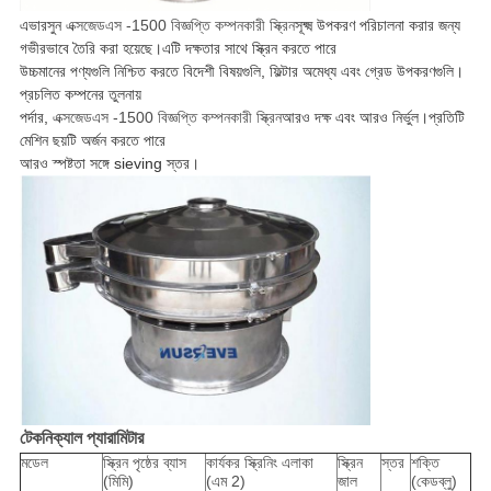
এভারসুন
এক্সজেডএস -1500 বিজ্ঞপ্তি কম্পনকারী স্ক্রিন
সূক্ষ্ম উপকরণ পরিচালনা করার জন্য
গভীরভাবে তৈরি করা হয়েছে
।এটি দক্ষতার সাথে স্ক্রিন করতে পারে
উচ্চমানের পণ্যগুলি নিশ্চিত করতে বিদেশী বিষয়গুলি, ফিল্টার অমেধ্য এবং গ্রেড উপকরণগুলি।
প্রচলিত কম্পনের তুলনায়
পর্দার,
এক্সজেডএস -1500 বিজ্ঞপ্তি কম্পনকারী স্ক্রিন
আরও দক্ষ এবং আরও নির্ভুল।প্রতিটি
মেশিন ছয়টি অর্জন করতে পারে
আরও স্পষ্টতা সঙ্গে sieving স্তর।
টেকনিক্যাল প্যারামিটার
মডেল
স্ক্রিন পৃষ্ঠের ব্যাস
কার্যকর স্ক্রিনিং এলাকা
স্ক্রিন
স্তর
শক্তি
(মিমি)
(এম 2)
জাল
(কেডব্লু)