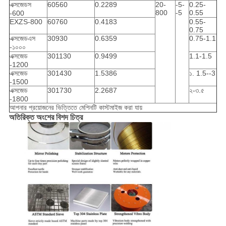
এক্সজেডস
60560
0.2289
20-
-5-
0.25-
800
-5
0.55
-600
EXZS-800
60760
0.4183
0.55-
0.75
এক্সজেডএস
30930
0.6359
0.75-1.1
-১০০০
এক্সজেড
301130
0.9499
1.1-1.5
-1200
এক্সজেড
301430
1.5386
১. 1.5--3
-1500
এক্সজেড
301730
2.2687
২-৩.৫
-1800
আপনার প্রয়োজনের ভিত্তিতে মেশিনটি কাস্টমাইজ করা যায়
অতিরিক্ত অংশের বিশদ চিত্র