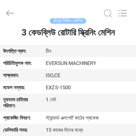
EVERSUN
Machinery
(Henan)
Co.,
Ltd.
গুঁড়ো সিভিং মেশিন
All
Rights
Reserved.
3 কেডব্লিউ রোটারি স্ক্রিনিং মেশিন
বাড়ি
পণ্য
উৎপত্তি স্থল:
চীন
পরিচিতিমুলক নাম:
EVERSUN MACHINERY
VR
সাক্ষ্যদান:
ISO,CE
প্রদর্শন
মডেল নম্বার:
EXZS-1500
আমাদের
ন্যূনতম চাহিদার
1 সেট
পরিমাণ:
সম্পর্কে
প্যাকেজিং বিবরণ:
স্ট্যান্ডার্ড এক্সপোর্ট কাঠের প্যাকেজ
কারখানা
ডেলিভারি সময়:
15 কাজের দিনের মধ্যে