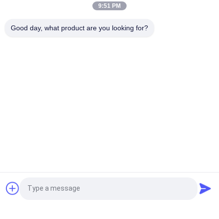
9:51 PM
উচ্চ ক্ষমতা পাউডার বিচ্ছেদ 1-5 স্তর সঙ্গে পাউডার সিফটার মেশিন
Good day, what product are you looking for?
স্টেইনলেস স্টীল পাউডার স্ক্রিনিং মেশিন আপনার স্ক্রিনিং চাহিদা জন্য কাস্টমাইজড
সব
স্পন্দনশীল স্ক্রিনিং মেশিন
গিটারি স্ক্রিনিং মেশিন
টাম্বল স্ক্রিনিং মেশিন
বাল্ক ব্যাগ আনলোডার
ভ্যাকুয়াম কনভেয়র সিস্টেম
রিবন ব্লেন্ডার মেশিন
গুঁড়ো সিভিং মেশিন
পাল্ভারাইজার গ্রাইন্ডার মেশিন
উদ্ধৃতির জন্য আবেদন