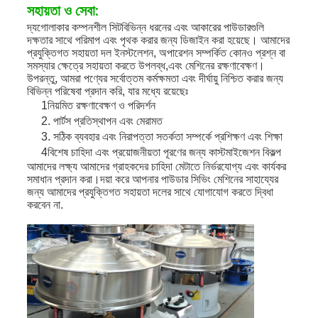
সহায়তা ও সেবা:
দ্য
গোলাকার কম্পনশীল সিট
বিভিন্ন ধরনের এবং আকারের পাউডারগুলি
দক্ষতার সাথে পরিমাপ এবং পৃথক করার জন্য ডিজাইন করা হয়েছে। আমাদের
প্রযুক্তিগত সহায়তা দল ইনস্টলেশন, অপারেশন সম্পর্কিত কোনও প্রশ্ন বা
সমস্যার ক্ষেত্রে সহায়তা করতে উপলব্ধ,এবং মেশিনের রক্ষণাবেক্ষণ।
উপরন্তু, আমরা পণ্যের সর্বোত্তম কর্মক্ষমতা এবং দীর্ঘায়ু নিশ্চিত করার জন্য
বিভিন্ন পরিষেবা প্রদান করি, যার মধ্যে রয়েছেঃ
1নিয়মিত রক্ষণাবেক্ষণ ও পরিদর্শন
2. পার্টস প্রতিস্থাপন এবং মেরামত
3. সঠিক ব্যবহার এবং নিরাপত্তা সতর্কতা সম্পর্কে প্রশিক্ষণ এবং শিক্ষা
4বিশেষ চাহিদা এবং প্রয়োজনীয়তা পূরণের জন্য কাস্টমাইজেশন বিকল্প
আমাদের লক্ষ্য আমাদের গ্রাহকদের চাহিদা মেটাতে নির্ভরযোগ্য এবং কার্যকর
সমাধান প্রদান করা।দয়া করে আপনার পাউডার সিভিং মেশিনের সাহায্যের
জন্য আমাদের প্রযুক্তিগত সহায়তা দলের সাথে যোগাযোগ করতে দ্বিধা
করবেন না.