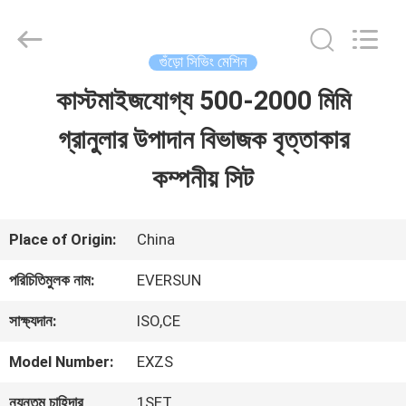
EVERSUN
Machinery
(Henan)
Co.,
গুঁড়ো সিভিং মেশিন
Ltd.
All
কাস্টমাইজযোগ্য 500-2000 মিমি
বাড়ি
Rights
Reserved.
গ্রানুলার উপাদান বিভাজক বৃত্তাকার
পণ্য
কম্পনীয় সিট
VR
Place of Origin:
China
প্রদর্শন
পরিচিতিমুলক নাম:
EVERSUN
সাক্ষ্যদান:
ISO,CE
আমাদের
Model Number:
EXZS
সম্পর্কে
ন্যূনতম চাহিদার
1SET