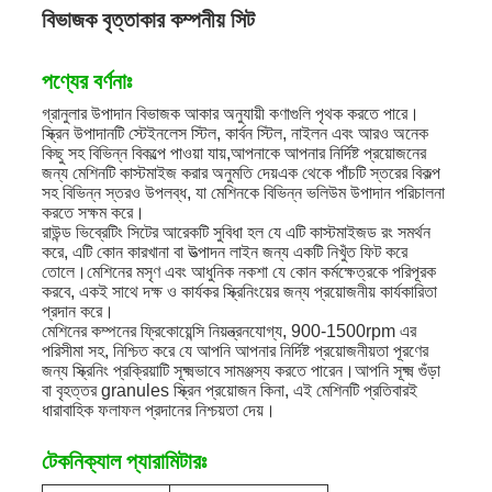
বিভাজক বৃত্তাকার কম্পনীয় সিট
পণ্যের বর্ণনাঃ
গ্রানুলার উপাদান বিভাজক আকার অনুযায়ী কণাগুলি পৃথক করতে পারে।
স্ক্রিন উপাদানটি স্টেইনলেস স্টিল, কার্বন স্টিল, নাইলন এবং আরও অনেক
কিছু সহ বিভিন্ন বিকল্পে পাওয়া যায়,আপনাকে আপনার নির্দিষ্ট প্রয়োজনের
জন্য মেশিনটি কাস্টমাইজ করার অনুমতি দেয়এক থেকে পাঁচটি স্তরের বিকল্প
সহ বিভিন্ন স্তরও উপলব্ধ, যা মেশিনকে বিভিন্ন ভলিউম উপাদান পরিচালনা
করতে সক্ষম করে।
রাউন্ড ভিব্রেটিং সিটের আরেকটি সুবিধা হল যে এটি কাস্টমাইজড রং সমর্থন
করে, এটি কোন কারখানা বা উত্পাদন লাইন জন্য একটি নিখুঁত ফিট করে
তোলে।মেশিনের মসৃণ এবং আধুনিক নকশা যে কোন কর্মক্ষেত্রকে পরিপূরক
করবে, একই সাথে দক্ষ ও কার্যকর স্ক্রিনিংয়ের জন্য প্রয়োজনীয় কার্যকারিতা
প্রদান করে।
মেশিনের কম্পনের ফ্রিকোয়েন্সি নিয়ন্ত্রনযোগ্য, 900-1500rpm এর
পরিসীমা সহ, নিশ্চিত করে যে আপনি আপনার নির্দিষ্ট প্রয়োজনীয়তা পূরণের
জন্য স্ক্রিনিং প্রক্রিয়াটি সূক্ষ্মভাবে সামঞ্জস্য করতে পারেন।আপনি সূক্ষ্ম গুঁড়া
বা বৃহত্তর granules স্ক্রিন প্রয়োজন কিনা, এই মেশিনটি প্রতিবারই
ধারাবাহিক ফলাফল প্রদানের নিশ্চয়তা দেয়।
টেকনিক্যাল প্যারামিটারঃ