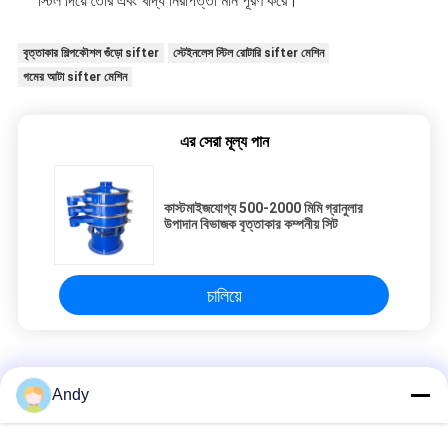
স্টিল দিয়ে তৈরি এবং খাদ্য নিরাপত্তা মান পূরণ করে।
বৃত্তাকার শিল্পকৌশল গুঁড়ো sifter
স্টেইনলেস স্টিল রোটারি sifter মেশিন
গমের আটা sifter মেশিন
এর সেরা মূল্য পান
কাস্টমাইজযোগ্য 500-2000 মিমি গ্রানুলার
উপাদান বিভাজক বৃত্তাকার কম্পনীয় সিট
চালিয়ে
গুঁড়ো সিভিং মেশিন
Andy
নাইলন স্ক্রিন সহ উচ্চ ফ্রিকোয়েন্সি পাউডার সিভিং মেশিন গ্রেডিং সরঞ্জাম