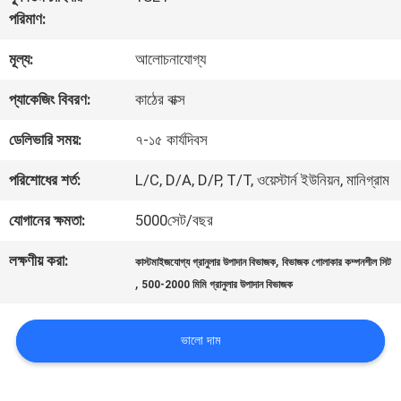
পরিমাণ:
কারখানা
মূল্য:
আলোচনাযোগ্য
ভ্রমণ
প্যাকেজিং বিবরণ:
কাঠের বাক্স
মান
ডেলিভারি সময়:
৭-১৫ কার্যদিবস
নিয়ন্ত্রণ
পরিশোধের শর্ত:
L/C, D/A, D/P, T/T, ওয়েস্টার্ন ইউনিয়ন, মানিগ্রাম
যোগানের ক্ষমতা:
5000সেট/বছর
যোগাযোগ
লক্ষণীয় করা:
,
কাস্টমাইজযোগ্য গ্রানুলার উপাদান বিভাজক
বিভাজক গোলাকার কম্পনশীল সিট
করুন
,
500-2000 মিমি গ্রানুলার উপাদান বিভাজক
উদ্ধৃতির
ভালো দাম
জন্য