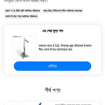
উপযুক্ত মেশিন মডেল সরবরাহ করবে।
ব্যাস 114 মিমি বালি আউগার পরিবাহক
খাদ্য গুঁড়া স্টেইনলেস স্টিল আউগার কনভেয়র
কার্বন ইস্পাত শস্য আউগার পরিবাহক
এর সেরা মূল্য পান
দক্ষতার সাথে 316L উল্লম্ব স্ক্রু পরিবাহক উপাদান
নীচে থেকে উপরে স্থানান্তর করে
চালিয়ে
শীর্ষ পণ্য