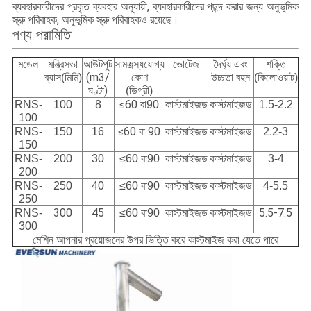
ব্যবহারকারীদের প্রকৃত ব্যবহার অনুযায়ী, ব্যবহারকারীদের পছন্দ করার জন্য অনুভূমিক
স্ক্রু পরিবাহক, অনুভূমিক স্ক্রু পরিবাহকও রয়েছে।
পণ্য পরামিতি
আউটপুট
মডেল
মন্ত্রিসভা
সামঞ্জস্যযোগ্য
ভোটেজ
দৈর্ঘ্য এবং
শক্তি
(m3/
ব্যাস(মিমি)
কোণ
উচ্চতা বহন
(কিলোওয়াট)
ঘণ্টা)
(ডিগ্রী)
≤60 বা
কাস্টমাইজড
RNS-
100
8
90
কাস্টমাইজড
1.5-2.2
100
≤60 বা 90
কাস্টমাইজড
RNS-
150
16
কাস্টমাইজড
2.2-3
150
কাস্টমাইজড
RNS-
200
30
≤60 বা
90
কাস্টমাইজড
3-4
200
কাস্টমাইজড
RNS-
250
40
≤60 বা
90
কাস্টমাইজড
4-5.5
250
300
45
কাস্টমাইজড
কাস্টমাইজড
5.5-7.5
RNS-
≤60 বা
90
300
মেশিন আপনার প্রয়োজনের উপর ভিত্তি করে কাস্টমাইজ করা যেতে পারে