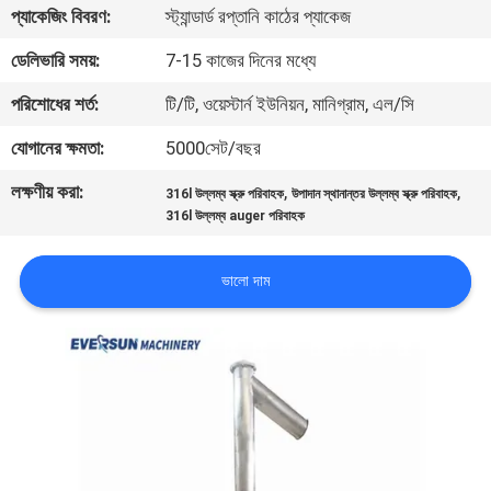
ভ্রমণ
প্যাকেজিং বিবরণ:
স্ট্যান্ডার্ড রপ্তানি কাঠের প্যাকেজ
ডেলিভারি সময়:
7-15 কাজের দিনের মধ্যে
মান
পরিশোধের শর্ত:
টি/টি, ওয়েস্টার্ন ইউনিয়ন, মানিগ্রাম, এল/সি
নিয়ন্ত্রণ
যোগানের ক্ষমতা:
5000সেট/বছর
লক্ষণীয় করা:
,
,
যোগাযোগ
316l উল্লম্ব স্ক্রু পরিবাহক
উপাদান স্থানান্তর উল্লম্ব স্ক্রু পরিবাহক
316l উল্লম্ব auger পরিবাহক
করুন
ভালো দাম
উদ্ধৃতির
জন্য
আবেদন
সাইটম্যাপ