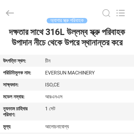
EVERSUN
Machinery
(Henan)
Co.,
Ltd.
অ্যাগার স্ক্রু পরিবাহক
All
Rights
Reserved.
দক্ষতার সাথে 316L উল্লম্ব স্ক্রু পরিবাহক
বাড়ি
উপাদান নীচে থেকে উপরে স্থানান্তর করে
পণ্য
উৎপত্তি স্থল:
চীন
VR
পরিচিতিমুলক নাম:
EVERSUN MACHINERY
প্রদর্শন
সাক্ষ্যদান:
ISO,CE
মডেল নম্বার:
আরএনএস
আমাদের
সম্পর্কে
ন্যূনতম চাহিদার
1 সেট
পরিমাণ:
মূল্য:
আলোচনাযোগ্য
কারখানা