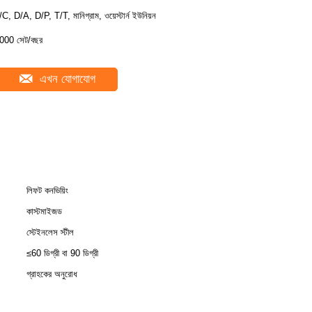
/C, D/A, D/P, T/T, মানিগ্রাম, ওয়েস্টার্ন ইউনিয়ন
000 সেট/বছর
এখন যোগাযোগ
লিফট কনভিয়িং
কাস্টমাইজড
স্টেইনলেস স্টীল
≤60 ডিগ্রী বা 90 ডিগ্রী
গ্রাহকের অনুরোধ