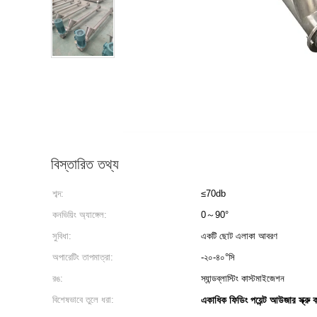
বিস্তারিত তথ্য
শব্দ:
≤70db
কনভিয়িং অ্যাঙ্গেল:
0～90°
সুবিধা:
একটি ছোট এলাকা আবরণ
অপারেটিং তাপমাত্রা:
-২০-৪০°সি
রঙ:
স্যান্ডব্লাস্টিং কাস্টমাইজেশন
বিশেষভাবে তুলে ধরা:
একাধিক ফিডিং পয়েন্ট আউজার স্ক্রু 