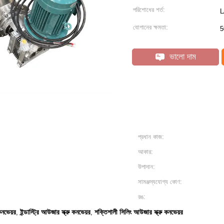
পরিশোধের শর্ত:
L
যোগানের ক্ষমতা:
5
ভালো দাম
প্রধান কাজ:
আকার:
উপাদান:
সামঞ্জস্যযোগ্য কোণ:
রঙ:
কনভেয়র
ইন্ডাস্ট্রি আউজার স্ক্রু কনভেয়র
শক্তিশালী সিলিং আউজার স্ক্রু কনভেয়র
,
,