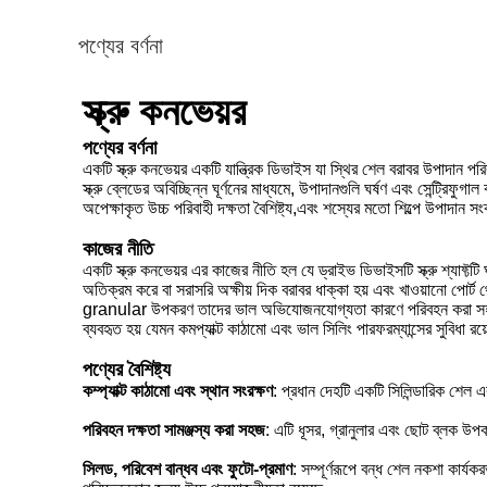
পণ্যের বর্ণনা
স্ক্রু কনভেয়র
পণ্যের বর্ণনা
একটি স্ক্রু কনভেয়র একটি যান্ত্রিক ডিভাইস যা স্থির শেল বরাবর উপাদান পর
স্ক্রু ব্লেডের অবিচ্ছিন্ন ঘূর্ণনের মাধ্যমে, উপাদানগুলি ঘর্ষণ এবং সেন্ট্র
অপেক্ষাকৃত উচ্চ পরিবাহী দক্ষতা বৈশিষ্ট্য,এবং শস্যের মতো শিল্পে উপাদান সং
কাজের নীতি
একটি স্ক্রু কনভেয়র এর কাজের নীতি হল যে ড্রাইভ ডিভাইসটি স্ক্রু শ্যাফ্টটি ঘ
অতিক্রম করে বা সরাসরি অক্ষীয় দিক বরাবর ধাক্কা হয় এবং খাওয়ানো পোর্ট
granular উপকরণ তাদের ভাল অভিযোজনযোগ্যতা কারণে পরিবহন করা সহজ,বিশ
ব্যবহৃত হয় যেমন কমপ্যাক্ট কাঠামো এবং ভাল সিলিং পারফরম্যান্সের সুবিধা র
পণ্যের বৈশিষ্ট্য
কম্প্যাক্ট কাঠামো এবং স্থান সংরক্ষণ
: প্রধান দেহটি একটি সিলিন্ডারিক শেল 
পরিবহন দক্ষতা সামঞ্জস্য করা সহজ
: এটি ধূসর, গ্রানুলার এবং ছোট ব্লক উপক
সিলড, পরিবেশ বান্ধব এবং ফুটো-প্রমাণ
: সম্পূর্ণরূপে বন্ধ শেল নকশা কার্