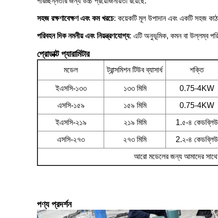
পরিচ্ছন্নতার জন্য উচ্চ প্রয়োজনীয়তা রয়েছে.
সহজ রক্ষণাবেক্ষণ এবং কম খরচে
: কয়েকটি মূল উপাদান এবং একটি সহজ কাঠ
পরিবহন দিক নমনীয় এবং নিয়ন্ত্রণযোগ্য
: এটি অনুভূমিক, কমন বা উল্লম্ব প
প্রোডাক্ট প্যারামিটার
মডেল
ট্রান্সমিশন টিউব ব্যাসার্ধ
শক্তি
ইএসসি-১৩৩
১৩৩ মিমি
0.75-4KW
এসসি-১৫৯
১৫৯ মিমি
0.75-4KW
ইএসসি-২১৯
২১৯ মিমি
1.৫-৪ কেডব্লিউ
এসসি-২৭৩
২৭৩ মিমি
2.২-৪ কেডব্লিউ
আরো মডেলের জন্য আমাদের সাথে
পণ্য প্রদর্শন