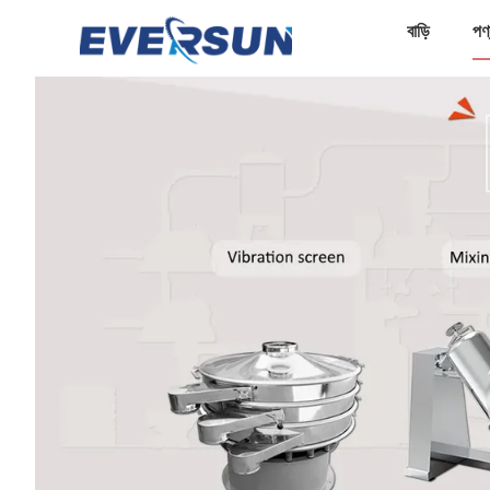
বাড়ি
পণ