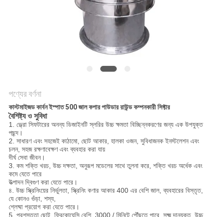
গোপনীয়তা
নীতি
পণ্যের বর্ণনা
কাস্টমাইজড কার্বন ইস্পাত 500 জাল কপার পাউডার রাউন্ড কম্পনকারী সিফ্টার
বৈশিষ্ট্য ও সুবিধা
1. ভ্ল্রো সিফটারের অনন্য ডিজাইনটি স্লরির উচ্চ ক্ষমতা বিচ্ছিন্নকরণের জন্য এক উপযুক্ত
পছন্দ।
2. সাধারণ এবং সহজেই কাঠামো, ছোট আকার, হালকা ওজন, সুবিধাজনক ইনস্টলেশন এবং
চলন, সহজ রক্ষণাবেক্ষণ এবং ব্যবহার করা যায়
দীর্ঘ সেবা জীবন।
3. কম শক্তি খরচ, উচ্চ দক্ষতা, অনুরূপ মডেলের সাথে তুলনা করে, শক্তি খরচ অর্ধেক এবং
কমে যেতে পারে
উত্পাদন দ্বিগুণ করা যেতে পারে।
৪. উচ্চ স্ক্রিনিংয়ের নির্ভুলতা, স্ক্রিনিং কণার আকার 400 এর বেশি জাল, ব্যবহারের বিস্তৃত,
যে কোনও গুঁড়া, শস্য,
শ্লেষ্মা প্রয়োগ করা যেতে পারে।
5. প্রশস্ততা ছোট, ফ্রিকোয়েন্সি বেশি, 3000 / মিনিটে পৌঁছতে পারে, সূক্ষ্ম দানযুক্ত, উচ্চ