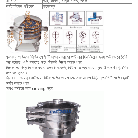
আবেদন
গুঁড়া, কণিকা, বাল্ক সলিড, তরল
কাস্টমাইজড পরিষেবা
সহজলভ্য
এভারসুন পাউডার সিভিং মেশিনটি সমস্ত ধরণের পাউডার স্ক্রিনিংয়ের জন্য গভীরভাবে তৈরি
করা হয়েছে।এটি দক্ষতার সাথে বিদেশী স্ক্রিন করতে পারে
উচ্চ মানের পণ্য নিশ্চিত করার জন্য বিষয়গুলি, ফিল্টার অমেধ্য এবং গ্রেড উপকরণ।প্রচলিত
কম্পনের তুলনায়
স্ক্রিনার, এভারসুন পাউডার সিভিং মেশিন আরও দক্ষ এবং আরও নির্ভুল।প্রতিটি মেশিন ছয়টি
অর্জন করতে পারে
আরও স্পষ্টতা সঙ্গে sieving স্তর।