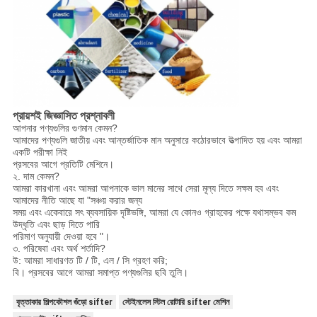
প্রায়শই জিজ্ঞাসিত প্রশ্নাবলী
আপনার পণ্যগুলির গুণমান কেমন?
আমাদের পণ্যগুলি জাতীয় এবং আন্তর্জাতিক মান অনুসারে কঠোরভাবে উত্পাদিত হয় এবং আমরা
একটি পরীক্ষা নিই
প্রসবের আগে প্রতিটি মেশিনে।
২. দাম কেমন?
আমরা কারখানা এবং আমরা আপনাকে ভাল মানের সাথে সেরা মূল্য দিতে সক্ষম হব এবং
আমাদের নীতি আছে যা "সঞ্চয় করার জন্য
সময় এবং একেবারে সৎ ব্যবসায়িক দৃষ্টিভঙ্গি, আমরা যে কোনও গ্রাহকের পক্ষে যথাসম্ভব কম
উদ্ধৃতি এবং ছাড় দিতে পারি
পরিমাণ অনুযায়ী দেওয়া হবে "।
৩. পরিষেবা এবং অর্থ শর্তাদি?
উ: আমরা সাধারণত টি / টি, এল / সি গ্রহণ করি;
বি। প্রসবের আগে আমরা সমাপ্ত পণ্যগুলির ছবি তুলি।
বৃত্তাকার শিল্পকৌশল গুঁড়ো sifter
স্টেইনলেস স্টিল রোটারি sifter মেশিন