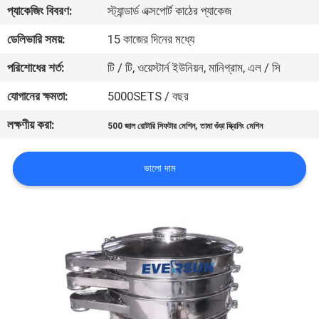
ভ্রমণ
প্যাকেজিং বিবরণ:
স্ট্যান্ডার্ড এক্সপোর্ট কাঠের প্যাকেজ
ডেলিভারি সময়:
15 কাজের দিনের মধ্যে
মান
পরিশোধের শর্ত:
টি / টি, ওয়েস্টার্ন ইউনিয়ন, মানিগ্রাম, এল / সি
নিয়ন্ত্রণ
যোগানের ক্ষমতা:
5000SETS / বছর
লক্ষণীয় করা:
,
যোগাযোগ
500 জাল রোটারি সিফটার মেশিন
তামা গুঁড়া স্ক্রিনিং মেশিন
করুন
ভালো দাম
উদ্ধৃতির
জন্য
আবেদন
সাইটম্যাপ