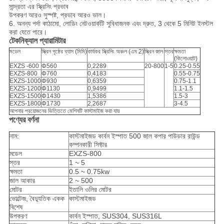
সান্দ্রতা এর স্ক্রিনিং প্রভাব
উপকরণ আরও সুস্পষ্ট, প্রভাব আরও ভাল।
6. অনন্য পর্দা কাঠামো, লোডিং নেটওয়ার্কটি সুবিধাজনক এবং দ্রুত, 3 থেকে 5 মিনিট ইনস্টল
করা যেতে পারে।
টেকনিক্যাল প্যারামিটার
মডেল
স্ক্রিন পৃষ্ঠের ব্যাস (মিমি)
কার্যকর স্ক্রিনিং অঞ্চল (এম 2)
স্ক্রিন জাল
স্তর
ক্ষমতা
(কিলোওয়াট)
EXZS -600
Φ560
0,2289
20-800
1-5
0.25-0.55
EXZS-800
Φ760
0,4183
0.55-0.75
EXZS-1000
Φ930
0,6359
0.75-1.1
EXZS-1200
Φ1130
0,9499
1.1-1.5
EXZS-1500
Φ1430
1,5386
1.5-3
EXZS-1800
Φ1730
2,2687
3-4.5
আপনার প্রয়োজনের ভিত্তিতে মেশিনটি কাস্টমাইজ করা যায়
পণ্যের বর্ণনা
নাম:
কাস্টমাইজড কার্বন ইস্পাত 500 জাল কপার পাউডার রাউন্ড
কম্পনকারী সিফ্টার
মডেল
EXZS-800
স্তর
1 ~ 5
ক্ষমতা
0.5 ~ 0.75kw
জাল আকার
2 ~ 500
মোটর
ইতালি ওলির মোটর
ভোল্টেজ, বৈদ্যুতিক একক
কাস্টমাইজড
বিশেষ
উপকরণ
কার্বন ইস্পাত, SUS304, SUS316L