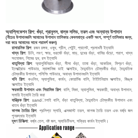
অ্যাপ্লিকেশন শিল্প: গুঁড়া, গ্রানুলস, বাল্ক সলিড, তরল এবং অন্যান্য উপাদান
(নীচের উপাদানগুলি আমাদের উপাদান তালিকার কেবলমাত্র একটি অংশ, সম্পূর্ণ তালিকার জন্য,
দয়া করে আমাদের সাথে পরামর্শ করুন)
রাসায়নিক শিল্প
: রজন রঙ্গক, ওষুধ, গ্রীস, পেইন্ট, প্যালেট, প্রসাধনী ইত্যাদি
খাদ্য শিল্প
: চিনি, লবণ, ক্ষার, গুরমেট গুঁড়া, মাড়, দুধের গুঁড়া, খামির গুঁড়ো, পরাগ, খাদ্য
সংযোজন, শিমের দুধ, রস ইত্যাদি
ধাতুবিদ্যা শিল্প
: অ্যালুমিনিয়াম গুঁড়া, সীসা গুঁড়া, তামা গুঁড়া, আকরিক, মিশ্রণ গুঁড়া,
ইলেক্ট্রোড পাউডার, ম্যাঙ্গানিজ ডাই অক্সাইড, বৈদ্যুতিন চৌম্বকীয় গুঁড়া, বৈদ্যুতিক
চৌম্বকীয় উপাদান, পলিশিং পাউডার, অবাধ্য উপাদানগুলি ইত্যাদি
খনি শিল্প
: কওলিন, অ্যালুমিনা, কার্বন, কোয়ার্টজ বালি, টাইটানিয়াম অক্সাইড, জিঙ্ক
অক্সাইড ইত্যাদি
ক্ষয়কারী উপাদান এবং সিরামিক শিল্প
: বালি, মিকা, অ্যালুমিনা, ক্ষয়কারী, অবাধ্য উপাদান,
স্লারি ইত্যাদি তৈরি করা
যান্ত্রিক শিল্প
: sandালাই বালি, গুঁড়া ধাতুবিদ্যা, বৈদ্যুতিন চৌম্বকীয় উপাদান এবং
ধাতব গুঁড়া ইত্যাদি
কাগজ তৈরির শিল্প
: প্রলিপ্ত স্লারি, এক্সজাস্ট তরল, কাগজ তৈরি তরল এবং বর্জ্য জল
পুনরুদ্ধার ইত্যাদি
দূষণ চিকিত্সা
: বর্জ্য তেল, নষ্ট জল, অ্যাডিটিভস, সক্রিয় কার্বন ইত্যাদি।