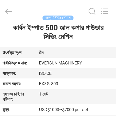
EVERSUN
Machinery
(Henan)
Co.,
Ltd.
গুঁড়ো সিভিং মেশিন
All
Rights
Reserved.
কার্বন ইস্পাত 500 জাল কপার পাউডার
বাড়ি
সিভিং মেশিন
পণ্য
উৎপত্তি স্থল:
চীন
VR
পরিচিতিমুলক নাম:
EVERSUN MACHINERY
প্রদর্শন
সাক্ষ্যদান:
ISO,CE
মডেল নম্বার:
EXZS-800
আমাদের
সম্পর্কে
ন্যূনতম চাহিদার
1 সেট
পরিমাণ:
মূল্য:
USD$1000~$7000 per set
কারখানা