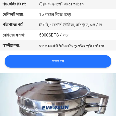
ভ্রমণ
প্যাকেজিং বিবরণ:
স্ট্যান্ডার্ড এক্সপোর্ট কাঠের প্যাকেজ
ডেলিভারি সময়:
15 কাজের দিনের মধ্যে
মান
পরিশোধের শর্ত:
টি / টি, ওয়েস্টার্ন ইউনিয়ন, মানিগ্রাম, এল / সি
নিয়ন্ত্রণ
যোগানের ক্ষমতা:
5000SETS / বছর
লক্ষণীয় করা:
,
যোগাযোগ
ডাবল লেয়ার রোটারি সিফটার মেশিন
ফুড পাউডার স্পন্দিত চালনী চালক
করুন
ভালো দাম
উদ্ধৃতির
জন্য
আবেদন
সাইটম্যাপ