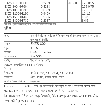
EXZS -600
Φ560
0,2289
20-800
1-5
0.25-0.55
EXZS-800
Φ760
0,4183
0.55-0.75
EXZS-1000
Φ930
0,6359
0.75-1.1
EXZS-1200
Φ1130
0,9499
1.1-1.5
EXZS-1500
Φ1430
1,5386
1.5-3
EXZS-1800
Φ1730
2,2687
3-4.5
আপনার প্রয়োজনের ভিত্তিতে মেশিনটি কাস্টমাইজ করা যায়
ভূমিকা
নাম:
ফুড পাউডার সার্কুলার রোটারি কম্পনকারী স্ক্রিনের জন্য ডাবল লেয়ার
কম্পনকারী সিফ্টার
মডেল
EXZS-800
স্তর
1 ~ 5
ক্ষমতা
0.55 ~ 0.75kw
জাল আকার
2 ~ 500
মোটর
ইতালি ওলির মোটর
ভোল্টেজ, বৈদ্যুতিক একক
কাস্টমাইজড
বিশেষ
উপকরণ
কার্বন ইস্পাত, SUS304, SUS316L
আবেদন
গুঁড়া, কণিকা, বাল্ক সলিড, তরল
কাস্টমাইজড পরিষেবা
সহজলভ্য
Eversun
EXZS-800 বিজ্ঞপ্তি কম্পনকারী স্ক্রিন
সূক্ষ্ম উপকরণ পরিচালনা করার জন্য
গভীরভাবে তৈরি করা হয়েছে
।এটি দক্ষতার সাথে বিদেশী স্ক্রিন করতে পারে
উচ্চ মানের পণ্য নিশ্চিত করার জন্য বিষয়গুলি, ফিল্টার অমেধ্য এবং গ্রেড উপকরণ।প্রচলিত
কম্পনকারী স্ক্রিনারের তুলনায়,