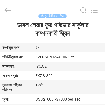
EVERSUN
Machinery
(Henan)
Co.,
Ltd.
গুঁড়ো সিভিং মেশিন
All
Rights
Reserved.
ডাবল লেয়ার ফুড পাউডার সার্কুলার
বাড়ি
কম্পনকারী স্ক্রিন
পণ্য
উৎপত্তি স্থল:
চীন
VR
পরিচিতিমুলক নাম:
EVERSUN MACHINERY
প্রদর্শন
সাক্ষ্যদান:
ISO,CE
মডেল নম্বার:
EXZS-800
আমাদের
সম্পর্কে
ন্যূনতম চাহিদার
1 সেট
পরিমাণ:
মূল্য:
USD$1000~$7000 per set
কারখানা