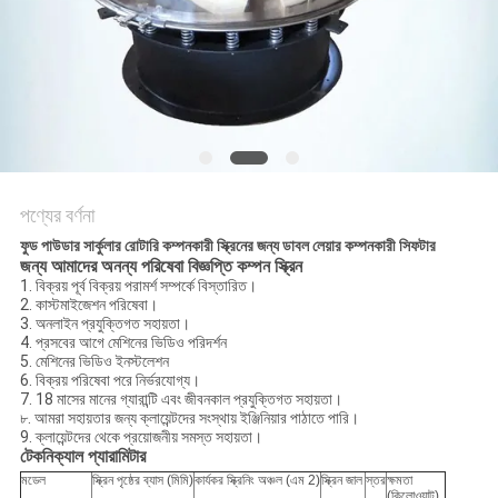
গোপনীয়তা
নীতি
পণ্যের বর্ণনা
ফুড পাউডার সার্কুলার রোটারি কম্পনকারী স্ক্রিনের জন্য ডাবল লেয়ার কম্পনকারী সিফটার
বিজ্ঞপ্তি কম্পন স্ক্রিন
জন্য আমাদের অনন্য পরিষেবা
1. বিক্রয় পূর্ব বিক্রয় পরামর্শ সম্পর্কে বিস্তারিত।
2. কাস্টমাইজেশন পরিষেবা।
3. অনলাইন প্রযুক্তিগত সহায়তা।
4. প্রসবের আগে মেশিনের ভিডিও পরিদর্শন
5. মেশিনের ভিডিও ইনস্টলেশন
6. বিক্রয় পরিষেবা পরে নির্ভরযোগ্য।
7. 18 মাসের মানের গ্যারান্টি এবং জীবনকাল প্রযুক্তিগত সহায়তা।
৮. আমরা সহায়তার জন্য ক্লায়েন্টদের সংস্থায় ইঞ্জিনিয়ার পাঠাতে পারি।
9. ক্লায়েন্টদের থেকে প্রয়োজনীয় সমস্ত সহায়তা।
টেকনিক্যাল প্যারামিটার
মডেল
স্ক্রিন পৃষ্ঠের ব্যাস (মিমি)
কার্যকর স্ক্রিনিং অঞ্চল (এম 2)
স্ক্রিন জাল
স্তর
ক্ষমতা
(কিলোওয়াট)