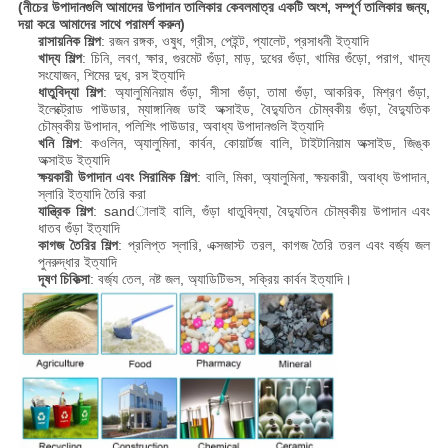
(নীচের উপাদানগুলি আমাদের উপাদান তালিকার কেবলমাত্র একটি অংশ, সম্পূর্ণ তালিকার জন্য,
দয়া করে আমাদের সাথে পরামর্শ করুন)
রাসায়নিক শিল্প
: রজন রঙ্গক, ওষুধ, গ্রীস, পেইন্ট, প্যালেট, প্রসাধনী ইত্যাদি
খাদ্য শিল্প
: চিনি, লবণ, ক্ষার, গুরমেট গুঁড়া, মাড়, দুধের গুঁড়া, খামির গুঁড়ো, পরাগ, খাদ্য
সংযোজন, শিমের দুধ, রস ইত্যাদি
ধাতুবিদ্যা শিল্প
: অ্যালুমিনিয়াম গুঁড়া, সীসা গুঁড়া, তামা গুঁড়া, আকরিক, মিশ্রণ গুঁড়া,
ইলেক্ট্রোড পাউডার, ম্যাঙ্গানিজ ডাই অক্সাইড, বৈদ্যুতিন চৌম্বকীয় গুঁড়া, বৈদ্যুতিক
চৌম্বকীয় উপাদান, পলিশিং পাউডার, অবাধ্য উপাদানগুলি ইত্যাদি
খনি শিল্প
: কওলিন, অ্যালুমিনা, কার্বন, কোয়ার্টজ বালি, টাইটানিয়াম অক্সাইড, জিঙ্ক
অক্সাইড ইত্যাদি
ক্ষয়কারী উপাদান এবং সিরামিক শিল্প
: বালি, মিকা, অ্যালুমিনা, ক্ষয়কারী, অবাধ্য উপাদান,
স্লারি ইত্যাদি তৈরি করা
যান্ত্রিক শিল্প
: sandালাই বালি, গুঁড়া ধাতুবিদ্যা, বৈদ্যুতিন চৌম্বকীয় উপাদান এবং
ধাতব গুঁড়া ইত্যাদি
কাগজ তৈরির শিল্প
: প্রলিপ্ত স্লারি, এক্সজাস্ট তরল, কাগজ তৈরি তরল এবং বর্জ্য জল
পুনরুদ্ধার ইত্যাদি
দূষণ চিকিত্সা
: বর্জ্য তেল, নষ্ট জল, অ্যাডিটিভস, সক্রিয় কার্বন ইত্যাদি।