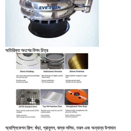
অতিরিক্ত অংশের বিশদ চিত্র
অ্যাপ্লিকেশন শিল্প: গুঁড়া, গ্রানুলস, বাল্ক সলিড, তরল এবং অন্যান্য উপাদান