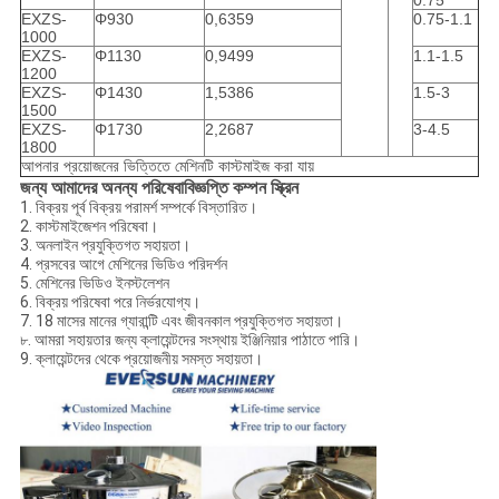
0.75
EXZS-
Φ930
0,6359
0.75-1.1
1000
EXZS-
Φ1130
0,9499
1.1-1.5
1200
EXZS-
Φ1430
1,5386
1.5-3
1500
EXZS-
Φ1730
2,2687
3-4.5
1800
আপনার প্রয়োজনের ভিত্তিতে মেশিনটি কাস্টমাইজ করা যায়
বিজ্ঞপ্তি কম্পন স্ক্রিন
জন্য আমাদের অনন্য পরিষেবা
1. বিক্রয় পূর্ব বিক্রয় পরামর্শ সম্পর্কে বিস্তারিত।
2. কাস্টমাইজেশন পরিষেবা।
3. অনলাইন প্রযুক্তিগত সহায়তা।
4. প্রসবের আগে মেশিনের ভিডিও পরিদর্শন
5. মেশিনের ভিডিও ইনস্টলেশন
6. বিক্রয় পরিষেবা পরে নির্ভরযোগ্য।
7. 18 মাসের মানের গ্যারান্টি এবং জীবনকাল প্রযুক্তিগত সহায়তা।
৮. আমরা সহায়তার জন্য ক্লায়েন্টদের সংস্থায় ইঞ্জিনিয়ার পাঠাতে পারি।
9. ক্লায়েন্টদের থেকে প্রয়োজনীয় সমস্ত সহায়তা।