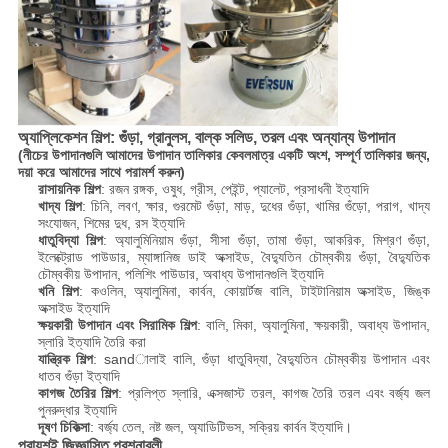
অ্যাপ্লিকেশন শিল্প: গুঁড়া, গ্রানুলস, বাল্ক সলিড, তরল এবং অন্যান্য উপাদান
(নীচের উপাদানগুলি আমাদের উপাদান তালিকার কেবলমাত্র একটি অংশ, সম্পূর্ণ তালিকার জন্য,
দয়া করে আমাদের সাথে পরামর্শ করুন)
রাসায়নিক শিল্প
: রজন রঙ্গক, ওষুধ, গ্রীস, পেইন্ট, প্যালেট, প্রসাধনী ইত্যাদি
খাদ্য শিল্প
: চিনি, লবণ, ক্ষার, গুরমেট গুঁড়া, মাড়, দুধের গুঁড়া, খামির গুঁড়ো, পরাগ, খাদ্য
সংযোজন, শিমের দুধ, রস ইত্যাদি
ধাতুবিদ্যা শিল্প
: অ্যালুমিনিয়াম গুঁড়া, সীসা গুঁড়া, তামা গুঁড়া, আকরিক, মিশ্রণ গুঁড়া,
ইলেক্ট্রোড পাউডার, ম্যাঙ্গানিজ ডাই অক্সাইড, বৈদ্যুতিন চৌম্বকীয় গুঁড়া, বৈদ্যুতিক
চৌম্বকীয় উপাদান, পলিশিং পাউডার, অবাধ্য উপাদানগুলি ইত্যাদি
খনি শিল্প
: কওলিন, অ্যালুমিনা, কার্বন, কোয়ার্টজ বালি, টাইটানিয়াম অক্সাইড, জিঙ্ক
অক্সাইড ইত্যাদি
ক্ষয়কারী উপাদান এবং সিরামিক শিল্প
: বালি, মিকা, অ্যালুমিনা, ক্ষয়কারী, অবাধ্য উপাদান,
স্লারি ইত্যাদি তৈরি করা
যান্ত্রিক শিল্প
: sandালাই বালি, গুঁড়া ধাতুবিদ্যা, বৈদ্যুতিন চৌম্বকীয় উপাদান এবং
ধাতব গুঁড়া ইত্যাদি
কাগজ তৈরির শিল্প
: প্রলিপ্ত স্লারি, এক্সজাস্ট তরল, কাগজ তৈরি তরল এবং বর্জ্য জল
পুনরুদ্ধার ইত্যাদি
দূষণ চিকিত্সা
: বর্জ্য তেল, নষ্ট জল, অ্যাডিটিভস, সক্রিয় কার্বন ইত্যাদি।
প্রায়শই জিজ্ঞাসিত প্রশ্নাবলী