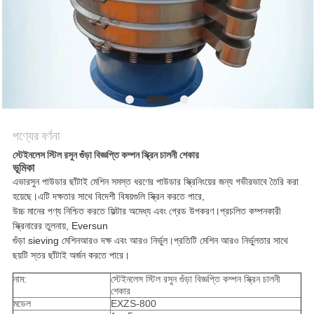
গোপনীয়তা
নীতি
পণ্যের বর্ণনা
স্টেইনলেস স্টিল রসুন গুঁড়া বিজ্ঞপ্তি কম্পন স্ক্রিন চালনী শেকার
ভূমিকা
এভারসুন পাউডার ছাঁটাই মেশিন
সমস্ত ধরণের পাউডার স্ক্রিনিংয়ের জন্য গভীরভাবে তৈরি করা
হয়েছে
।এটি দক্ষতার সাথে বিদেশী বিষয়গুলি স্ক্রিন করতে পারে,
উচ্চ মানের পণ্য নিশ্চিত করতে ফিল্টার অমেধ্য এবং গ্রেড উপকরণ।প্রচলিত কম্পনকারী
স্ক্রিনারের তুলনায়,
Eversun
গুঁড়া sieving মেশিন
আরও দক্ষ এবং আরও নির্ভুল।প্রতিটি মেশিন আরও নির্ভুলতার সাথে
ছয়টি স্তর ছাঁটাই অর্জন করতে পারে।
নাম:
স্টেইনলেস স্টিল রসুন গুঁড়া বিজ্ঞপ্তি কম্পন স্ক্রিন চালনী
শেকার
মডেল
EXZS-800