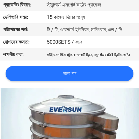
ভ্রমণ
প্যাকেজিং বিবরণ:
স্ট্যান্ডার্ড এক্সপোর্ট কাঠের প্যাকেজ
ডেলিভারি সময়:
15 কাজের দিনের মধ্যে
মান
পরিশোধের শর্ত:
টি / টি, ওয়েস্টার্ন ইউনিয়ন, মানিগ্রাম, এল / সি
নিয়ন্ত্রণ
যোগানের ক্ষমতা:
5000SETS / বছর
লক্ষণীয় করা:
,
যোগাযোগ
স্টেইনলেস স্টিল রাউন্ড কম্পনকারী স্ক্রিন
রসুন গুঁড়া রোটারি স্ক্রিনিং মেশিন
করুন
ভালো দাম
উদ্ধৃতির
জন্য
আবেদন
সাইটম্যাপ