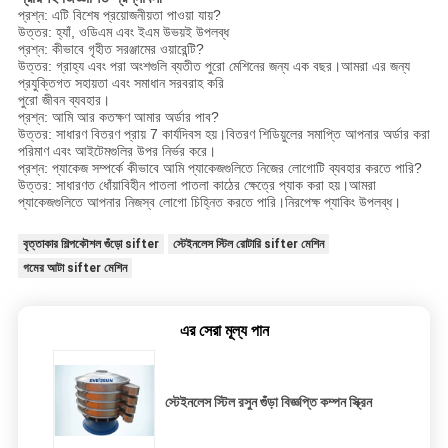
প্রশ্ন: এটি বিশেষ প্রয়োজনীয়তা পাওয়া যায়?
উত্তর: হ্যাঁ, ওডিএম এবং ইএম উভয়ই উপলব্ধ
প্রশ্ন: কীভাবে গৃহীত সরঞ্জামের ওয়ারেন্টি?
উত্তর: গ্রাহ্য এবং পরা অংশগুলি ব্যতীত পুরো মেশিনের জন্য এক বছর।আমরা এর জন্য
প্রযুক্তিগত সহায়তা এবং সমাধান সরবরাহ করি
পুরো জীবন ব্যবহার।
প্রশ্ন: আমি আর কতক্ষণ আমার অর্ডার পাব?
উত্তর: সাধারণ বিতরণ প্রায় 7 কার্যদিবস হয়।বিতরণ শিডিয়ুলের সমাপ্তি আপনার অর্ডার করা
পরিমাণ এবং আইটেমগুলির উপর নির্ভর করে।
প্রশ্ন: প্যাকেজ সম্পর্কে কীভাবে আমি প্যাকেজগুলিতে নিজের লোগোটি ব্যবহার করতে পারি?
উত্তর: সাধারণত ধোঁয়াবিহীন পাতলা পাতলা কাঠের ক্ষেত্রে প্যাক করা হয়।আমরা
প্যাকেজগুলিতে আপনার নিজস্ব লোগো চিহ্নিত করতে পারি।নিরপেক্ষ প্যাকিং উপলব্ধ।
বৃত্তাকার শিল্পকৌশল গুঁড়ো sifter
স্টেইনলেস স্টিল রোটারি sifter মেশিন
গমের আটা sifter মেশিন
এর সেরা মূল্য পান
স্টেইনলেস স্টিল রসুন গুঁড়া বিজ্ঞপ্তি কম্পন স্ক্রিন