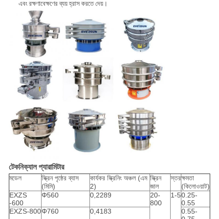
এবং রক্ষণাবেক্ষণের ব্যয় হ্রাস করতে দেয়।
টেকনিক্যাল প্যারামিটার
মডেল
স্ক্রিন পৃষ্ঠের ব্যাস
কার্যকর স্ক্রিনিং অঞ্চল (এম
স্ক্রিন
স্তর
ক্ষমতা
(মিমি)
2)
জাল
(কিলোওয়াট)
EXZS
Φ560
0,2289
20-
1-5
0.25-
-600
800
0.55
EXZS-800
Φ760
0,4183
0.55-