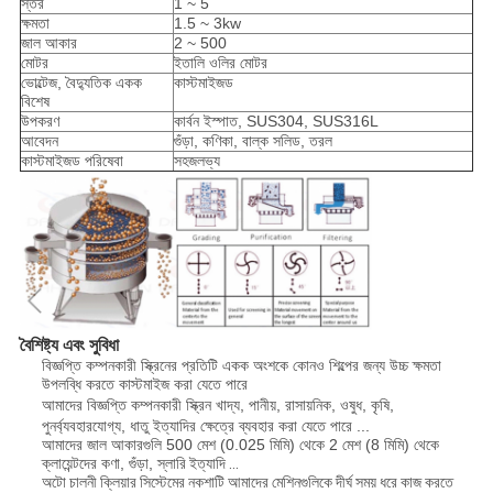
স্তর
1 ~ 5
ক্ষমতা
1.5 ~ 3kw
জাল আকার
2 ~ 500
মোটর
ইতালি ওলির মোটর
ভোল্টেজ, বৈদ্যুতিক একক
কাস্টমাইজড
বিশেষ
উপকরণ
কার্বন ইস্পাত, SUS304, SUS316L
আবেদন
গুঁড়া, কণিকা, বাল্ক সলিড, তরল
কাস্টমাইজড পরিষেবা
সহজলভ্য
বৈশিষ্ট্য এবং সুবিধা
বিজ্ঞপ্তি কম্পনকারী স্ক্রিনের প্রতিটি একক অংশকে কোনও শিল্পের জন্য উচ্চ ক্ষমতা
উপলব্ধি করতে কাস্টমাইজ করা যেতে পারে
আমাদের বিজ্ঞপ্তি কম্পনকারী স্ক্রিন
খাদ্য, পানীয়, রাসায়নিক, ওষুধ, কৃষি,
পুনর্ব্যবহারযোগ্য, ধাতু ইত্যাদির ক্ষেত্রে ব্যবহার করা যেতে পারে ...
আমাদের জাল আকারগুলি 500 মেশ (0.025 মিমি) থেকে 2 মেশ (8 মিমি) থেকে
ক্লায়েন্টদের কণা, গুঁড়া,
স্লারি ইত্যাদি ...
অটো চালনী ক্লিয়ার সিস্টেমের নকশাটি আমাদের মেশিনগুলিকে দীর্ঘ সময় ধরে কাজ করতে