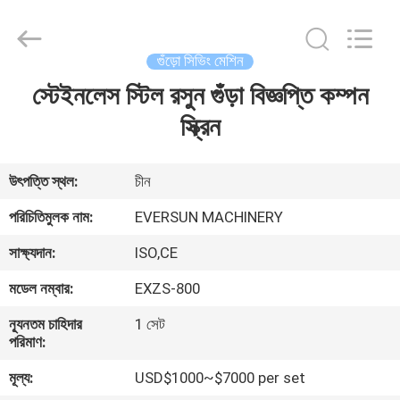
EVERSUN
Machinery
(Henan)
Co.,
Ltd.
গুঁড়ো সিভিং মেশিন
All
Rights
Reserved.
স্টেইনলেস স্টিল রসুন গুঁড়া বিজ্ঞপ্তি কম্পন
বাড়ি
স্ক্রিন
পণ্য
উৎপত্তি স্থল:
চীন
VR
পরিচিতিমুলক নাম:
EVERSUN MACHINERY
প্রদর্শন
সাক্ষ্যদান:
ISO,CE
মডেল নম্বার:
EXZS-800
আমাদের
সম্পর্কে
ন্যূনতম চাহিদার
1 সেট
পরিমাণ:
মূল্য:
USD$1000~$7000 per set
কারখানা