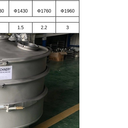
30
Φ1430
Φ1760
Φ1960
1
1.5
2.2
3