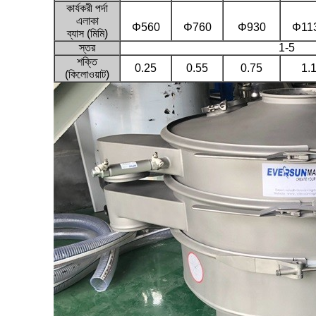
কার্যকরী পর্দা
এলাকা
Φ560
Φ760
Φ930
Φ11
ব্যাস (মিমি)
স্তর
1-5
শক্তি
0.25
0.55
0.75
1.
(কিলোওয়াট)