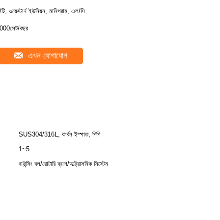
ি/টি, ওয়েস্টার্ন ইউনিয়ন, মানিগ্রাম, এল/সি
000সেট/বছর
এখন যোগাযোগ
SUS304/316L, কার্বন ইস্পাত, পিপি
1~5
বাউন্সিং বল/রোটারি ব্রাশ/আল্ট্রাসনিক সিস্টেম