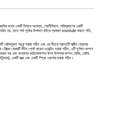
ঞ্জামগুলির মধ্যে একটি হিসাবে অমেধ্য, শ্রেণীবিভাগ, পরিস্রাবণের একটি
্তরিত হয়, যাতে পর্দা পৃষ্ঠের উপাদান বাইরে প্রসারণ involute করতে গতি,
ি ঝোঁকযুক্ত শঙ্কু দ্বারা গঠিত এবং এর নীচের প্রান্তটি স্ক্রীন ফ্রেমের
স্ক্রিন ফ্রেমটি স্টিল প্লেট কয়েল ওয়েল্ডিং দ্বারা গঠিত, এটি ঘূর্ণমান কম্পন
তে ব্যবহৃত হয় এবং অন্যান্য কাঠামোকম্পন উৎস উল্লম্ব কম্পন মোটর, মোটর
ন্ডার), একটি স্ক্রু এবং একটি স্প্রিং ওয়াশার দ্বারা গঠিত।