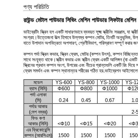
পণ্য পরিচিতি
রাউন্ড মেটাল পাউডার সিভিং মেশিন পাউডার সিফটার মেশিন ভা
ভাইব্রেটিং স্ক্রিন হল একটি সাধারণভাবে ব্যবহৃত সূক্ষ্ম স্ক্রীনিং সরঞ্জাম, য
সংগ্রহ।উত্তেজনা উত্স হিসাবে উল্লম্ব কম্পন মোটর, তিনটি অনুভূমিক, উল্লম্
যাতে উপাদান অপবিত্রতা অপসারণ, শ্রেণীবিভাগ, পরিস্রাবণ সম্পূর্ণ করার জন
কম্পন পর্দা স্ক্রিন কভার, স্ক্রিন ফ্রেম, মোটর (কম্পন উৎস), কম্পন বিচ্ছি
সাথে সংযুক্ত থাকে।স্ক্রীন কভার এবং স্ক্রীন ফ্রেম একটি আলিঙ্গন (বা একটি ফ্ল
স্ক্রিনের প্রধান কম্পন অংশ, উপরের এবং নীচের প্রান্তগুলি একটি রিং দিয়ে 
ফ্রেম সমর্থন এবং কম্পন স্থানান্তর শরীরের গঠিত হয়.ভাইব্রেশন আইসোলেশন স্
মডেল
YS-600
YS-800
YS-1000
YS-1
ব্যাস (মিমি)
Φ600
Φ800
Φ1000
Φ12
পর্দা এলাকা
(মি)
0.24
0.45
0.67
1.
পর্দার আকার
(মেশ নম্বর)
2-
ফিড কণা
আকার (মিমি)
<Φ10
<Φ15
<Φ20
<Φ3
এর ফ্রিকোয়েন্সি
কম্পন (আরপিএম)
1500
1500
1500
150