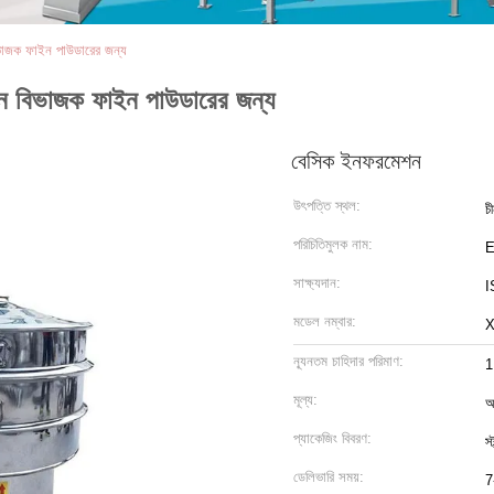
ভাজক ফাইন পাউডারের জন্য
িন বিভাজক ফাইন পাউডারের জন্য
বেসিক ইনফরমেশন
উৎপত্তি স্থল:
চ
পরিচিতিমুলক নাম:
সাক্ষ্যদান:
I
মডেল নম্বার:
ন্যূনতম চাহিদার পরিমাণ:
1
মূল্য:
আ
প্যাকেজিং বিবরণ:
স্
ডেলিভারি সময়:
7