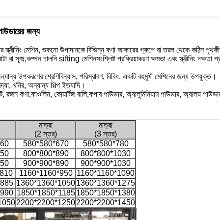
পাউডারের জন্য
ার স্ক্রীনিং মেশিন, শুকনো উপাদানকে বিভিন্ন কণা আকারের গ্রুপে বা তরল থেকে কঠিন পৃথ
বা সূক্ষ্ম,
কম্পন চালনি sifting মেশিন
সংশ্লিষ্ট প্রক্রিয়াকরণ ক্ষমতা এবং স্ক্রীনিং দক্ষতা 
 এবং অন্যান্য উপকরণের শ্রেণিবিন্যাস, পরিস্রাবণ, বিবিধ, একটি বহুমুখী মেশিনের জন্য উপযুক্ত।
ুবিদ্যা, খনির, অন্যান্য শিল্প ইত্যাদি।
পেইন্ট, রজন কণা;কাওলিন, কোয়ার্টজ বালি;কপার পাউডার, অ্যালুমিনিয়াম পাউডার, অ্যালয় পাউড
মাত্রা
মাত্রা
(2 স্তর)
(3 স্তর)
560
580*580*670
580*580*780
750
800*800*890
800*800*1030
750
900*900*890
900*900*1030
*810
1160*1160*950
1160*1160*1090
*885
1360*1360*1050
1360*1360*1275
*990
1850*1850*1185
1850*1850*1380
1050
2200*2200*1250
2200*2200*1450