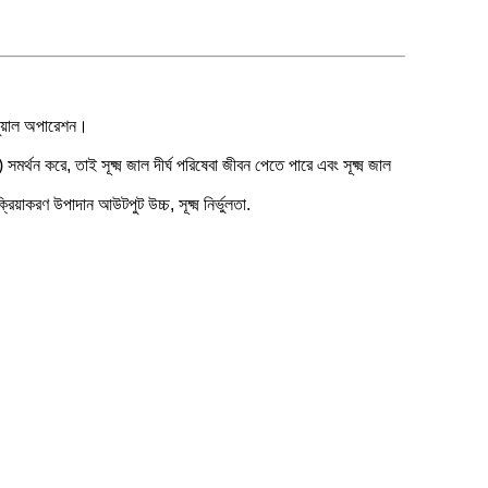
ানুয়াল অপারেশন।
সমর্থন করে, তাই সূক্ষ্ম জাল দীর্ঘ পরিষেবা জীবন পেতে পারে এবং সূক্ষ্ম জাল
িয়াকরণ উপাদান আউটপুট উচ্চ, সূক্ষ্ম নির্ভুলতা.