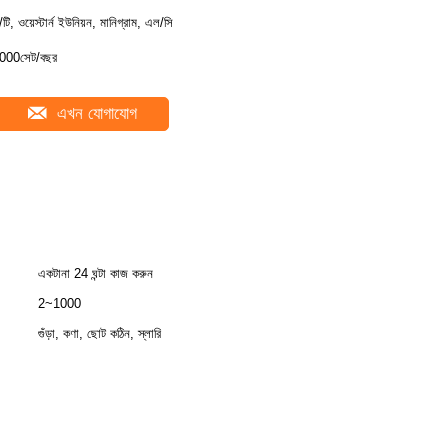
ি/টি, ওয়েস্টার্ন ইউনিয়ন, মানিগ্রাম, এল/সি
000সেট/বছর
এখন যোগাযোগ
একটানা 24 ঘন্টা কাজ করুন
2~1000
গুঁড়া, কণা, ছোট কঠিন, স্লারি