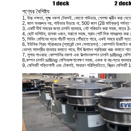
পণ্যের বৈশিষ্ট্য
1, উচ্চ দক্ষতা, সূক্ষ্ম নকশা টেকসই, কোনো পাউডার, শ্লেষ্মা স্ক্রীন করা যেতে 
2, জাল অবরুদ্ধ নয়, পাউডার উড়ছে না, 500 জাল (28 মাইক্রন) পর্যন্ত সূক্ষ্মতা
3, একটি দীর্ঘ সময়ের জন্য চালনি ব্যবহার, নেট পরিবর্তন করা সহজ, মাত্
4, ছোট ভলিউম, হালকা ওজন, সরানো সহজ, স্রাব পোর্ট দিক সামঞ্জস্য করা যেতে 
5, সিভিং মেশিনের স্তর পাঁচটি স্তরে পৌঁছাতে পারে, একই সময়ে ছয়টি স্ত
6, ইউনিক গ্রিড স্ট্রাকচার (প্যারেন্ট মেশ সেপারেশন) : কোম্পানি ডিজাইন করেছে
ভোগ্য সামগ্রীর ব্যবহার কমাতে পারে, দীর্ঘ উত্পাদন প্রক্রিয়া খরচ কমাতে পার
7, সুপার পাওয়ার: কোম্পানির নকশা এবং উত্পাদন
কম্পন চালনি sifting মেশি
8,
কম্পন চালনি sifting মেশিন
রক্ষণাবেক্ষণ সহজ, একক বা বহু-স্তর ব্যব
9, মেশিনটি শক্তিশালী এবং টেকসই, সাধারণ পরিস্থিতিতে, স্ক্রিন মেশিনট