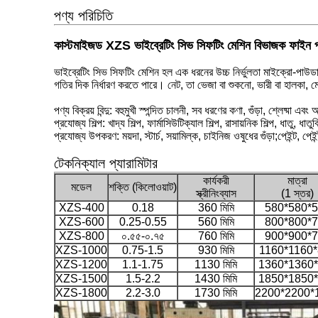
পণ্য পরিচিতি
কাস্টমাইজড XZS ভাইব্রেটিং সিভ সিফটিং মেশিন বিভাজক ফাইন 
ভাইব্রেটিং সিভ সিফটিং মেশিন হল এক ধরনের উচ্চ নির্ভুলতা মাইক্রো-পাউড
গতির দিক নির্ধারণ করতে পারে। নেট, তা ভেজা বা শুকনো, ভারী বা হালকা, মোটা 
পণ্য বিক্রয় বিন্দু: বহুমুখী স্পন্দিত চালনী, সব ধরণের কণা, গুঁড়া, শ্লেষ্মা
প্রযোজ্য শিল্প: খাদ্য শিল্প, ফার্মাসিউটিক্যাল শিল্প, রাসায়নিক শিল্প, ধাতু, ধাত
প্রযোজ্য উপকরণ: ময়দা, স্টার্চ, সয়ামিল্ক, চাইনিজ ওষুধের গুঁড়া;পেইন্ট, 
টেকনিক্যাল প্যারামিটার
কার্যকরী
মাত্রা
মডেল
শক্তি (কিলোওয়াট)
স্ক্রীনিং
ব্যাস
(1 স্তর)
XZS-400
0.18
360 মিমি
580*580*
XZS-600
0.25-0.55
560 মিমি
800*800*
XZS-800
০.৫৫-০.৭৫
760 মিমি
900*900*
XZS-1000
0.75-1.5
930 মিমি
1160*1160
XZS-1200
1.1-1.75
1130 মিমি
1360*1360
XZS-1500
1.5-2.2
1430 মিমি
1850*1850
XZS-1800
2.2-3.0
1730 মিমি
2200*2200*