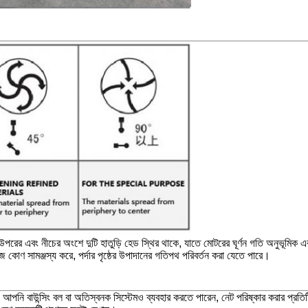
টির উপরের এবং নীচের অংশে দুটি হাতুড়ি হেড স্থির থাকে, যাতে মোটরের ঘূর্ণন গতি অনুভূম
ফেজ কোণ সামঞ্জস্য করে, পর্দার পৃষ্ঠের উপাদানের গতিপথ পরিবর্তন করা যেতে পারে।
পাশি, আপনি বাউন্সিং বল বা অতিস্বনক সিস্টেমও ব্যবহার করতে পারেন, নেট পরিষ্কার করার প্