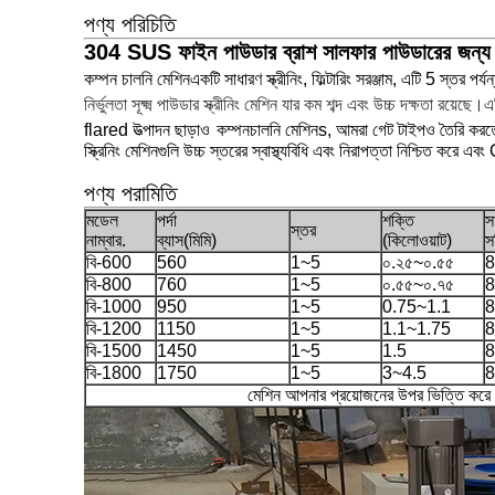
পণ্য পরিচিতি
304 SUS ফাইন পাউডার ব্রাশ সালফার পাউডারের জন্য স্পন্
কম্পন চালনি মেশিন
একটি সাধারণ স্ক্রীনিং, ফিল্টারিং সরঞ্জাম, এটি 5 স্তর 
নির্ভুলতা সূক্ষ্ম পাউডার স্ক্রীনিং মেশিন যার কম শব্দ এবং উচ্চ দক্ষতা রয়েছ
flared উত্পাদন ছাড়াও
কম্পন
চালনি মেশিন
s, আমরা গেট টাইপও তৈরি করতে
স্ক্রিনিং মেশিনগুলি উচ্চ স্তরের স্বাস্থ্যবিধি এবং নিরাপত্তা নিশ্চিত
পণ্য পরামিতি
মডেল
পর্দা
শক্তি
স
স্তর
নাম্বার.
ব্যাস(মিমি)
(কিলোওয়াট)
স
বি-600
560
1~5
০.২৫~০.৫৫
8
বি-800
760
1~5
০.৫৫~০.৭৫
8
বি-1000
950
1~5
0.75~1.1
8
বি-1200
1150
1~5
1.1~1.75
8
বি-1500
1450
1~5
1.5
8
বি-1800
1750
1~5
3~4.5
8
মেশিন আপনার প্রয়োজনের উপর ভিত্তি করে 