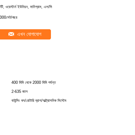
ি/টি, ওয়েস্টার্ন ইউনিয়ন, মানিগ্রাম, এল/সি
000সেট/বছর
এখন যোগাযোগ
400 মিমি থেকে 2000 মিমি পর্যন্ত
2-635 জাল
বাউন্সিং বল/রোটারি ব্রাশ/আল্ট্রাসনিক সিস্টেম