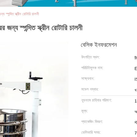
্পন্দিত স্ক্রীন রোটারি চালনী
্য স্পন্দিত স্ক্রীন রোটারি চালনী
বেসিক ইনফরমেশন
উৎপত্তি স্থল:
চ
পরিচিতিমুলক নাম:
সাক্ষ্যদান:
I
মডেল নম্বার:
খ
ন্যূনতম চাহিদার পরিমাণ:
1
মূল্য:
আ
প্যাকেজিং বিবরণ:
স্
ডেলিভারি সময়:
7