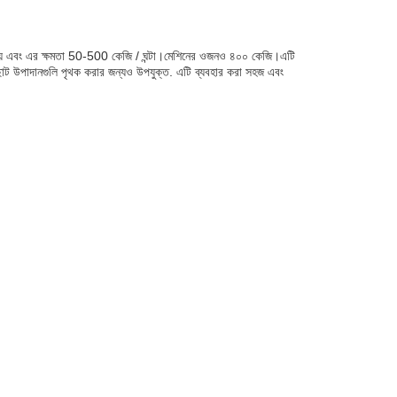
লিত হয় এবং এর ক্ষমতা 50-500 কেজি / ঘন্টা।মেশিনের ওজনও ৪০০ কেজি।এটি
ট ছোট উপাদানগুলি পৃথক করার জন্যও উপযুক্ত. এটি ব্যবহার করা সহজ এবং