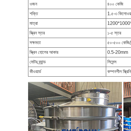
ওজন
৪০০ কেজি
শক্তি
1.৫-৩ কিলোওয়
মাত্রা
1200*1000*1
স্ক্রিন স্তর
১-৫ স্তর
সক্ষমতা
৫০-৫০০ কেজি/ঘন
স্ক্রিন হোলের আকার
0.5-20mm
মোটর ব্র্যান্ড
সিমেন্স
কীওয়ার্ড
কম্পনশীল স্ক্রিন