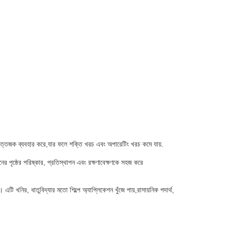
উত্তেজক ব্যবহার করে,যার ফলে শক্তি খরচ এবং অপারেটিং খরচ কমে যায়.
িনের পৃষ্ঠের পরিষ্কার, প্রতিস্থাপন এবং রক্ষণাবেক্ষণকে সহজ করে
টি খনির, ধাতুবিদ্যার মতো শিল্পে অ্যাপ্লিকেশন খুঁজে পায়,রাসায়নিক পদার্থ,