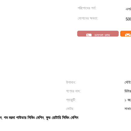
পরিশোধের শর্ত:
এল/স
যোগানের ক্ষমতা:
500
ভালো দাম
উপাদান:
স্টে
পণ্যের নাম:
ডিটা
গ্যারান্টি:
১ বছ
মোটর:
সাধা
ন
গম ময়দা পাউডার সিভিং মেশিন
ফুড রোটারি সিভিং মেশিন
,
,