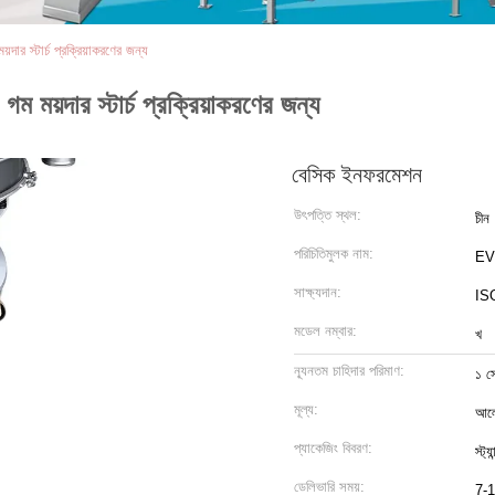
দার স্টার্চ প্রক্রিয়াকরণের জন্য
ম ময়দার স্টার্চ প্রক্রিয়াকরণের জন্য
বেসিক ইনফরমেশন
উৎপত্তি স্থল:
চীন
পরিচিতিমুলক নাম:
EV
সাক্ষ্যদান:
IS
মডেল নম্বার:
খ
ন্যূনতম চাহিদার পরিমাণ:
১ স
মূল্য:
আলো
প্যাকেজিং বিবরণ:
স্ট্
ডেলিভারি সময়:
7-1