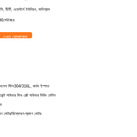
ি, টি/টি, ওয়েস্টার্ন ইউনিয়ন, মানিগ্রাম
0সেট/বছর
এখন যোগাযোগ
ইনলেস স্টিল304/316L, কার্বন ইস্পাত
রজেন্ট পাউডার ফিড পেল্ট পাউডার সিভিং মেশিন
র
রণ মোটর/বিস্ফোরণ-প্রমাণ মোটর