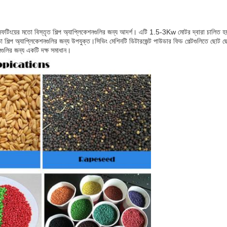
াউডার সিফটিংয়ের মতো বিস্তৃত শিল্প অ্যাপ্লিকেশনগুলির জন্য আদর্শ। এটি 1.5-3Kw মোটর দ্বারা চা
তো শিল্প অ্যাপ্লিকেশনগুলির জন্য উপযুক্ত।সিভিং মেশিনটি ডিটারজেন্ট পাউডার ফিড পেল্টগুলিতে ছো
শনগুলির জন্য একটি দক্ষ সমাধান।