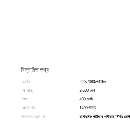
বিস্তারিত তথ্য
ভোল্টেজ:
220v/380v/415v
পর্দা জাল:
2-500 মেশ
ওজন:
400 কেজি
রোটারি গতি:
1400r/মিনিট
বিশেষভাবে তুলে ধরা:
রাসায়নিক পাউডার পাউডার সিভিং মেশি