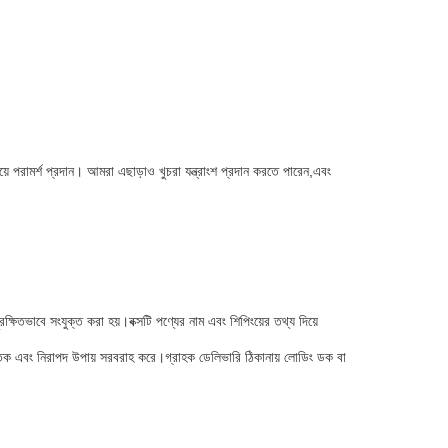
ে পরামর্শ প্রদান। আমরা এছাড়াও খুচরা যন্ত্রাংশ প্রদান করতে পারেন,এবং
রক্ষিতভাবে সংযুক্ত করা হয়।বক্সটি পণ্যের নাম এবং শিপিংয়ের তথ্য দিয়ে
নৈতিক এবং নিরাপদ উপায় সরবরাহ করে।গ্রাহক ডেলিভারি ঠিকানায় লোডিং ডক বা