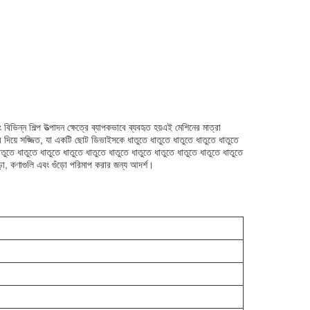
িন্ন শিল্প উত্পাদন ক্ষেত্রে ব্যাপকভাবে ব্যবহৃত হয়এই মেশিনের মাত্রা
়ে সজ্জিত, যা একটি ছোট ডিভাইসকে ধাতুতে ধাতুতে ধাতুতে ধাতুতে ধাতুতে
াতুতে ধাতুতে ধাতুতে ধাতুতে ধাতুতে ধাতুতে ধাতুতে ধাতুতে ধাতুতে ধাতুতে ধাতুতে
ঁড়া, কণাগুলি এবং গুঁড়ো পরিমাপ করার জন্য আদর্শ।